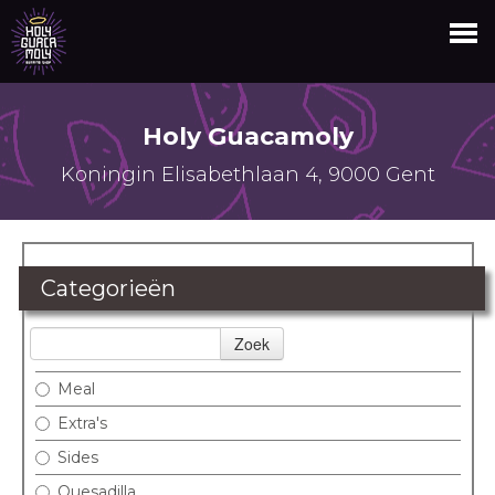
BESTELLEN
Holy Guacamoly
LOGIN
Koningin Elisabethlaan 4, 9000 Gent
Categorieën
Zoek
Meal
Extra's
Sides
Quesadilla