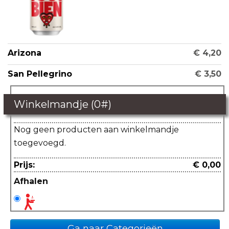
Arizona
€ 4,20
San Pellegrino
€ 3,50
Winkelmandje (
0
#)
Nog geen producten aan winkelmandje
toegevoegd.
Prijs:
€ 0,00
Afhalen
Ga naar Categorieën